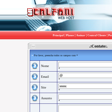
|
|
|
|
Principal
Planos
Assinar
Central Cliente
Por
.:Contato:.
Por favor, preencha todos os campos com *
Nome
*
Email
*
Site
*
Assunto
*